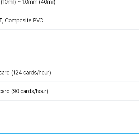
10mil) ~ 1.0mm (40mil)
T, Composite PVC
card (124 cards/hour)
card (90 cards/hour)