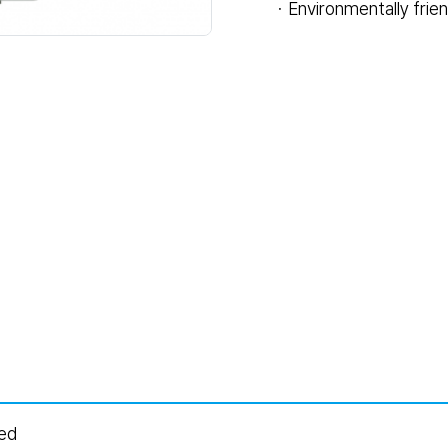
ㆍEnvironmentally frie
ded