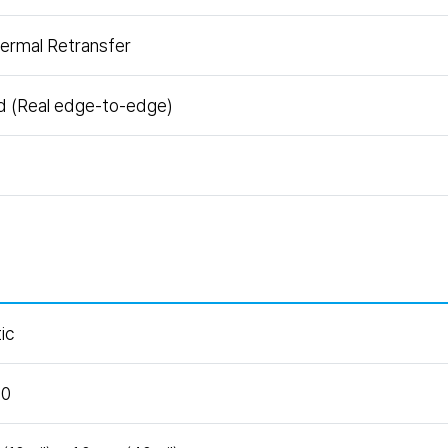
ermal Retransfer
ed (Real edge-to-edge)
ic
80