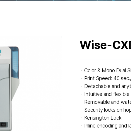
Wise-CX
ㆍColor & Mono Dual Si
ㆍPrint Speed: 40 sec
ㆍDetachable and anyti
ㆍIntuitive and flexible
ㆍRemovable and water-
ㆍSecurity locks on hop
ㆍKensington Lock
ㆍInline encoding and l