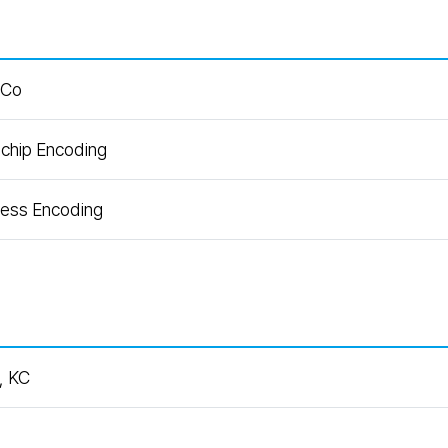
oCo
chip Encoding
less Encoding
, KC