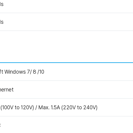
ds
ds
ft Windows 7/ 8 /10
hernet
(100V to 120V) / Max. 1.5A (220V to 240V)
℃