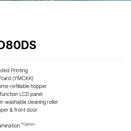
D80DS
ded Printing
./card (YMCKK)
me-refillable hopper
 function LCD panel
washable cleaning roller
per & front door
*Option
amination